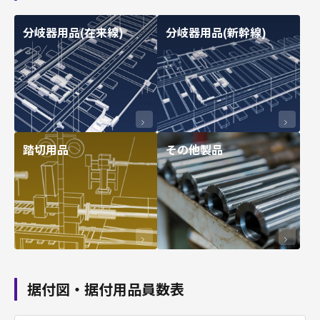
分岐器用品(在来線)
分岐器用品(新幹線)
踏切用品
その他製品
据付図・据付用品員数表