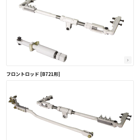
分岐器用品
フロントロッド [B721形]