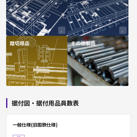
踏切用品
その他製品
据付図・据付用品員数表
一般仕様(旧国鉄仕様)