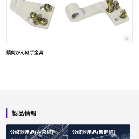
鎖錠かん継手金具
踏切用品
製品情報
分岐器用品(在来線)
分岐器用品(新幹線)