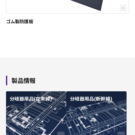
ゴム製防護板
製品情報
分岐器用品(在来線)
分岐器用品(新幹線)