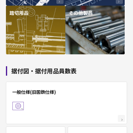
踏切用品
その他製品
据付図・据付用品員数表
踏切用品
一般仕様(旧国鉄仕様)